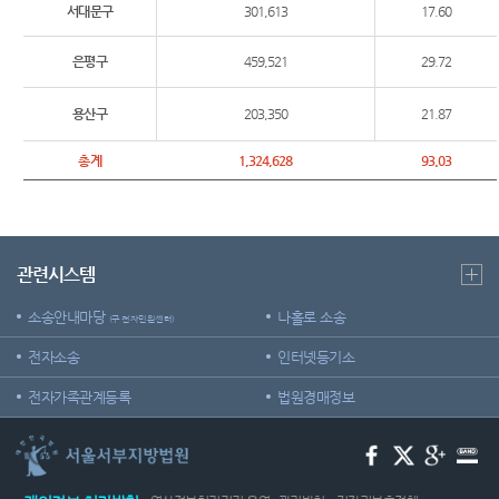
조절차
온라인
서대문구
301,613
17.60
센
등기국
방청 신
청
청사안
장애인
은평구
459,521
29.72
터)
내
등의 접
근 및
용산구
203,350
21.87
찾아오
장애인·
시는길
외국인
총계
1,324,628
93.03
등 지원
서울서
을
부지방
위한 우
법원조
선상담
정센터
창구
관련시스템
보안검
생활속
색
소송안내마당
나홀로 소송
(구 전자민원센터)
의 계약
서
전자소송
인터넷등기소
재판기
전자가족관계등록
법원경매정보
록열람
복사예
약