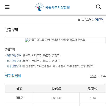
대
소
나
>
법원소개
관할구역
Home
법
한
송
홀
법원
소식
민원
정보
소통
관할구역
원
소개
소
민
안
로
소
새소식
민원안
사건검
법원에
식
개
법원장
내
색
바란다
민
국
내
소
우리법
인사말
원
원 주요
법률상
판결서
서부공
관할구역
정
법
마
송
연혁
판결
담안내
사본 제
간
보
재판관할구역 :
용산구, 서대문구, 마포구, 은평구
공신청
소
원
당
등기관할구역 :
용산구, 서대문구, 마포구, 은평구
조직 및
포토뉴
자주묻
법원견
통
즉결관할구역 :
용산경찰서, 서대문경찰서, 마포경찰서, 서부경찰서, 은평경찰서
전화번
스
는질문
학
(구
호
판결서
법원게
유관기
정보공
인구 및 면적
인터넷
2025. 4. 기준
전
재판개
시판
관안내
개
열람
정 및 법
자
E-mail
민사조
부조리
관할
인구(명)
면적(㎢)
정안내
Club
정안내
신고센
민
각급법
관할구
터
마포구
360,144
23.84
원안내
소송구
원
역