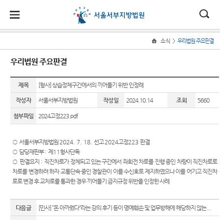
대
소
나
>
소식
우리법원 주요판결
Home
법
한
송
홀
법원
소식
민원
정보
소통
우리법원 주요판결
원
소개
소
민
안
로
소
새소식
민원안
사건검
법원에
식
개
제목
법원장
내
색
바란다
[형사] 상습정체구간에서의 끼어들기 위반 인정례
민
국
내
소
우리법
인사말
원
작성자
서울서부지방법원
작성일
2024.10.14
조회
5660
원 주요
법률상
판결서
서부공
정
법
마
송
연혁
판결
담안내
사본 제
간
보
첨부파일
2024고정223.pdf
공신청
소
원
당
조직 및
포토뉴
자주묻
법원견
통
전화번
스
는질문
학
(구
○
서울서부지방법원
2024. 7. 18.
선고
2024
고정
223
판결
호
판결서
○
담당재판부
:
제
11
형사단독
법원게
유관기
정보공
인터넷
전
○
판결요지
:
직진차로가 정체되고 있는 구간에서 좌회전 차로를 진행 중인 차량이 직진차로로
재판개
시판
관안내
개
열람
차로를 변경하려 하자 교통단속 중인 경찰관이 이를 수신호로 제지하였으나 이를 어기고 직진차
정 및 법
자
로로 변경 후 교차로를 통과한 경우 끼어들기 금지규정 위반을 인정한 사례
E-mail
민사조
부조리
정안내
Club
정안내
신고센
민
각급법
관할구
터
원안내
다음글
[민사] ”돈 아까웠다“라는 강의 후기 등이 명예훼손 및 업무방해에 해당하지 않는...
소송구
원
역