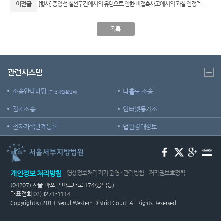
조절차
온라인
이전글
[형사] 중앙선 실선구간에서의 유턴으로 인한 비접촉사고에서의 과실 인정례...
센
등기국
방청 신
청
청사안
장애인
터)
목록
내
등의 접
근 및
찾아오
장애인·
시는길
외국인
관련시스템
등 지원
서울서
을
소송안내마당
나홀로 소송
부지방
(구 전자민원센터)
위한 우
법원조
선상담
전자소송
인터넷등기소
정센터
창구
전자가족관계등록
법원경매정보
보안검
생활속
색
의 계약
서
재판기
개인정보 처리방침
영상정보처리기기 운영 · 관리방침
저작권보호정책
록열람
(04207) 서울 마포구 마포대로 174(공덕동)
복사예
대표전화 02)3271-1114
약
Copyright ⓒ 2013 Seoul Western District Court, All Rights Reserved.