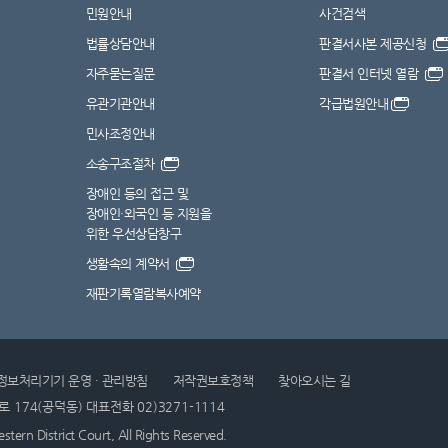
민원안내
사건검색
법률상담안내
판결서사본 제공신청
자주묻는질문
판결서 인터넷 열람
유관기관안내
각급법원안내
민사조정안내
소송구조절차
장애인 등의 접근 및
장애인·외국인 등 지원을
위한 우선상담창구
생활속의 계약서
재판기록열람복사예약
정보처리기기 운영 · 관리방침
저작권보호정책
찾아오시는 길
로 174(공덕동)
대표전화 02)3271-1114
ern District Court, All Rights Reserved.