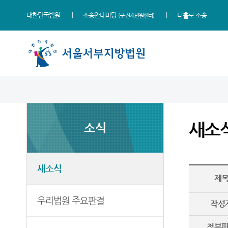
대한민국법원
소송안내마당
나홀로 소송
(구 전자민원센터)
법원 소개
소식
민원
정보
소통
법원장 인사말
새소식
민원안내
사건검색
법원에 바란다
새소
소식
연혁
우리법원 주요판결
법률상담안내
판결서사본 제공신청
서부공간
조직 및 전화번호
포토뉴스
자주묻는질문
판결서 인터넷열람
법원견학
재판개정 및 법정안내
법원게시판
유관기관안내
각급법원안내
정보공개
새소식
제
관할구역
E-mail Club
민사조정안내
부조리 신고센터
등기국
소송구조절차
온라인 방청 신청
우리법원 주요판결
작성
청사안내
장애인 등의 접근 및
장애인·외국인 등 지원을
첨부