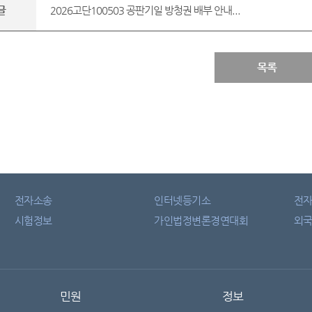
글
2026고단100503 공판기일 방청권 배부 안내...
목록
전자소송
인터넷등기소
전
시험정보
가인법정변론경연대회
외국
민원
정보