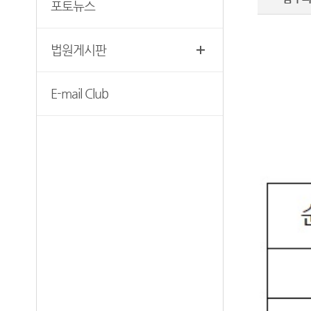
포토뉴스
찾아오시는길
위한 우선상담창구
서울서부지방법원조정센터
생활속의 계약서
법원게시판
보안검색
재판기록열람복사예약
E-mail Club