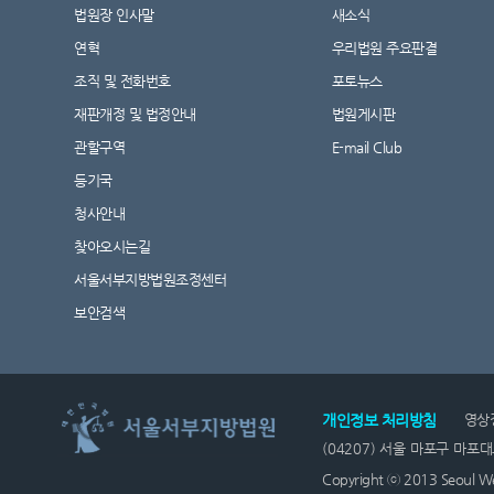
법원장 인사말
새소식
연혁
우리법원 주요판결
조직 및 전화번호
포토뉴스
재판개정 및 법정안내
법원게시판
관할구역
E-mail Club
등기국
청사안내
찾아오시는길
서울서부지방법원조정센터
보안검색
개인정보 처리방침
영상
(04207) 서울 마포구 마포대
Copyright ⓒ 2013 Seoul West