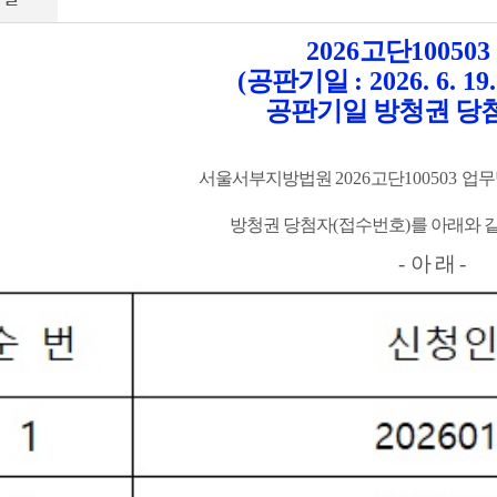
2026
고단
100503
(
공판기일
: 2026. 6. 19.
공판기일 방청권 당
서울서부지방법원
2026
고단
100503
업무
방청권 당첨자
(
접수번호
)
를 아래와 
-
아 래
-