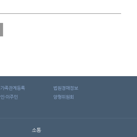
자가족관계등록
법원경매정보
인·이주민
양형위원회
소통