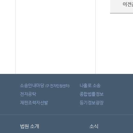
이전
소송안내마당
나홀로 소송
(구 전자민원센터)
전자공탁
종합법률정보
재판조력자선발
등기정보광장
법원 소개
소식