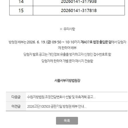
※
유의사항
방청권 배부는
2026. 6. 19.(
금
) 09:50 ~ 10:10
까지
제
407
호 법정 출입문 앞
에서 당첨자
에 한하여 배부
당첨자 발표 공고는 개인정보 유출을 방지하고자 신청인 접수번호로 함
당첨자에 한하여 개별 문자 메시지 전송함
서울서부지방법원장
다음글
수원지방법원 조정전담변호사 선발 및 위촉계획 공고...
이전글
2026고단100503 공판기일 방청권 배부 안내...
목록