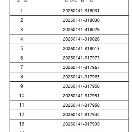
조절차
온라인
센
등기국
방청 신
청
청사안
장애인
터)
내
등의 접
근 및
찾아오
장애인·
시는길
외국인
등 지원
서울서
을
부지방
위한 우
법원조
선상담
정센터
창구
보안검
생활속
색
의 계약
서
재판기
록열람
복사예
약