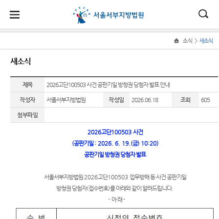
대
소
나
>
소식
새소식
Home
법
한
송
홀
법원
소식
민원
정보
소통
새소식
원
소개
소
민
안
로
소
새소식
민원안
사건검
법원에
식
개
법원장
내
색
바란다
제목
2026고단100503 사건 공판기일 방청권 당첨자 발표 안내
민
국
내
소
우리법
인사말
원
작성자
서울서부지방법원
작성일
2026.06.18
조회
605
원 주요
법률상
판결서
서부공
정
법
마
송
연혁
판결
담안내
사본 제
간
보
첨부파일
공신청
소
원
당
조직 및
포토뉴
자주묻
법원견
통
2026
고단
100503
사건
전화번
스
는질문
학
(구
(
공판기일
: 2026. 6. 19.(
금
) 10:20)
호
판결서
공판기일 방청권 당첨자 발표
법원게
유관기
정보공
인터넷
전
재판개
시판
관안내
개
열람
정 및 법
자
서울서부지방법원
2026
고단
100503
업무방해 등 사건 공판기일
E-mail
민사조
부조리
정안내
방청권 당첨자
(
접수번호
)
를 아래와 같이 알려드립니다
.
Club
정안내
신고센
민
각급법
-
아 래
-
관할구
터
원안내
소송구
원
역