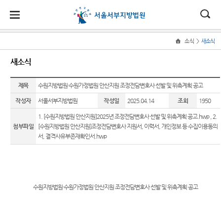
대
소
나
>
소식
새소식
Home
법
한
송
홀
법원
소식
민원
정보
소통
새소식
원
소개
소
민
안
로
소
새소식
민원안
사건검
법원에
식
개
제목
법원장
내
색
바란다
수원지방법원·수원가정법원 안산지원 조정전담변호사 선발 및 위촉계획 공고
민
국
내
소
우리법
인사말
원
작성자
서울서부지방법원
작성일
2025.04.14
조회
1950
원 주요
법률상
판결서
서부공
정
법
마
송
연혁
판결
담안내
사본 제
간
보
1. [수원지방법원 안산지원]2025년 조정전담변호사 선발 및 위촉계획 공고.hwp
,
2.
공신청
소
원
당
첨부파일
[수원지방법원 안산지원]조정전담변호사 지원서, 이력서, 개인정보 등 수집이용동의
조직 및
포토뉴
자주묻
법원견
통
서, 결격사유부존재확인서.hwp
전화번
스
는질문
학
(구
호
판결서
법원게
유관기
정보공
인터넷
전
재판개
시판
관안내
개
열람
정 및 법
자
E-mail
민사조
부조리
정안내
수원지방법원·수원가정법원 안산지원 조정전담변호사 선발 및 위촉계획 공고
Club
정안내
신고센
민
각급법
관할구
터
원안내
소송구
원
역