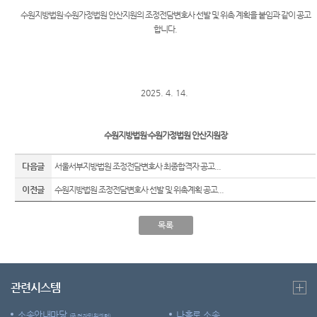
조절차
온라인
센
등기국
방청 신
수원지방법원·수원가정법원 안산지원의 조정전담변호사 선발 및 위촉 계획을 붙임과
같이 공고
청
합니다
.
청사안
장애인
터)
내
등의 접
근 및
찾아오
장애인·
시는길
2025. 4. 14.
외국인
등 지원
서울서
을
부지방
수원지방법원·수원가정법원 안산지원장
위한 우
법원조
선상담
정센터
다음글
창구
서울서부지방법원 조정전담변호사 최종합격자 공고...
보안검
이전글
수원지방법원 조정전담변호사 선발 및 위촉계획 공고...
생활속
색
의 계약
서
목록
재판기
록열람
복사예
관련시스템
약
소송안내마당
나홀로 소송
(구 전자민원센터)