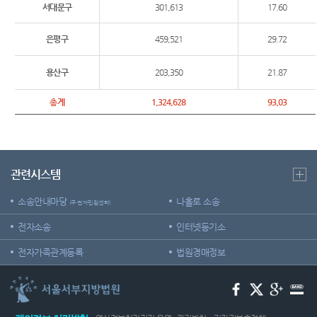
조절차
온라인
서대문구
301,613
17.60
센
등기국
방청 신
청
청사안
장애인
은평구
459,521
29.72
터)
내
등의 접
근 및
용산구
203,350
21.87
찾아오
장애인·
시는길
외국인
총계
1,324,628
93.03
등 지원
서울서
을
부지방
위한 우
법원조
선상담
정센터
창구
관련시스템
보안검
생활속
색
소송안내마당
나홀로 소송
(구 전자민원센터)
의 계약
서
전자소송
인터넷등기소
재판기
전자가족관계등록
법원경매정보
록열람
복사예
약