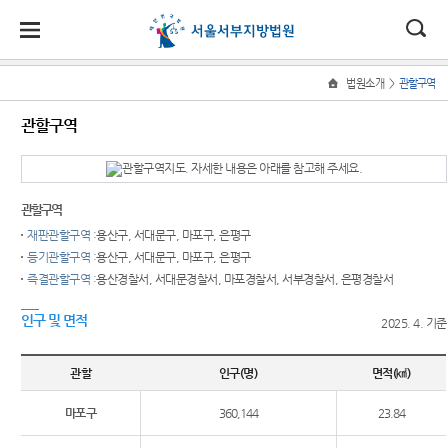
대
소
나
>
법원소개
관할구역
Home
법
한
송
홀
법원
소식
민원
정보
소통
관할구역
원
소개
소
민
안
로
소
새소식
민원안
사건검
법원에
식
개
법원장
내
색
바란다
민
국
내
소
우리법
인사말
원
원 주요
법률상
판결서
서부공
관할구역
정
법
마
송
연혁
판결
담안내
사본 제
간
보
재판관할구역 :
용산구, 서대문구, 마포구, 은평구
공신청
소
원
당
등기관할구역 :
용산구, 서대문구, 마포구, 은평구
조직 및
포토뉴
자주묻
법원견
통
즉결관할구역 :
용산경찰서, 서대문경찰서, 마포경찰서, 서부경찰서, 은평경찰서
전화번
스
는질문
학
(구
호
판결서
법원게
유관기
정보공
인구 및 면적
인터넷
2025. 4. 기준
전
재판개
시판
관안내
개
열람
정 및 법
자
E-mail
민사조
부조리
관할
인구(명)
면적(㎢)
정안내
Club
정안내
신고센
민
각급법
관할구
터
마포구
360,144
23.84
원안내
소송구
원
역