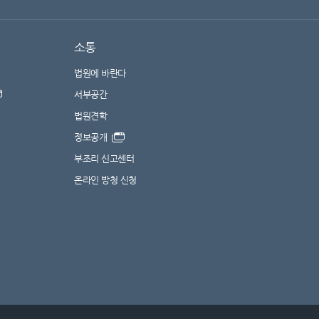
소통
법원에 바란다
서부공간
법원견학
정보공개
부조리 신고센터
온라인 방청 신청