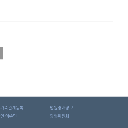
자가족관계등록
법원경매정보
인·이주민
양형위원회