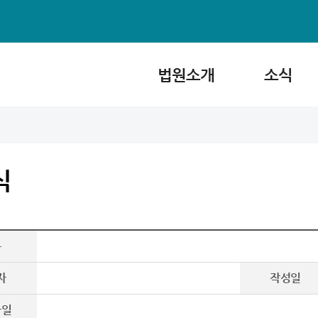
법원소개
소식
식
목
자
작성일
파일