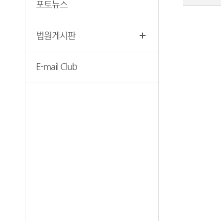
포토뉴스
찾아오시는길
위한 우선상담창구
서울서부지방법원조정센터
생활속의 계약서
법원게시판
보안검색
재판기록열람복사예약
E-mail Club