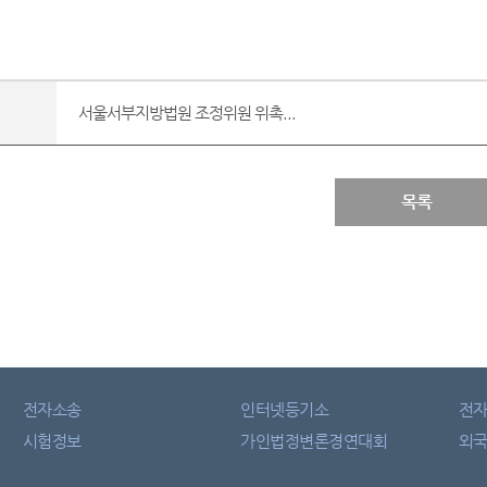
서울서부지방법원 조정위원 위촉...
목록
전자소송
인터넷등기소
전
시험정보
가인법정변론경연대회
외국