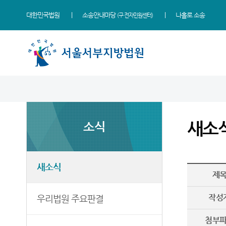
대한민국법원
소송안내마당
나홀로 소송
(구 전자민원센터)
법원 소개
소식
민원
정보
소통
법원장 인사말
새소식
민원안내
사건검색
법원에 바란다
새소
소식
연혁
우리법원 주요판결
법률상담안내
판결서사본 제공신청
서부공간
조직 및 전화번호
포토뉴스
자주묻는질문
판결서 인터넷열람
법원견학
재판개정 및 법정안내
법원게시판
유관기관안내
각급법원안내
정보공개
새소식
제
관할구역
E-mail Club
민사조정안내
부조리 신고센터
등기국
소송구조절차
온라인 방청 신청
작성
우리법원 주요판결
청사안내
장애인 등의 접근 및
첨부
장애인·외국인 등 지원을