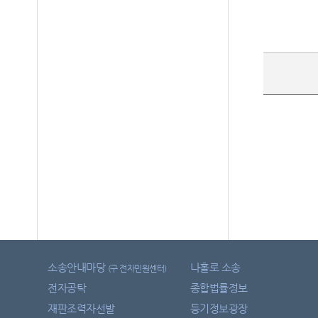
소송안내마당
나홀로 소송
(구 전자민원센터)
전자공탁
종합법률정보
재판조력자선발
등기정보광장