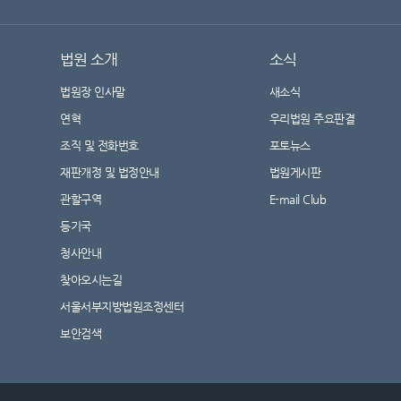
법원 소개
소식
법원장 인사말
새소식
연혁
우리법원 주요판결
조직 및 전화번호
포토뉴스
재판개정 및 법정안내
법원게시판
관할구역
E-mail Club
등기국
청사안내
찾아오시는길
서울서부지방법원조정센터
보안검색