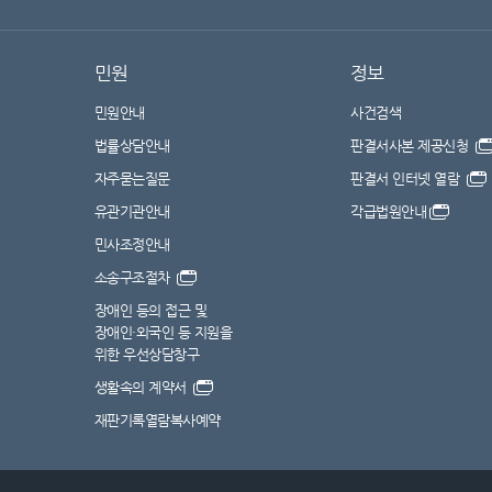
민원
정보
민원안내
사건검색
법률상담안내
판결서사본 제공신청
자주묻는질문
판결서 인터넷 열람
유관기관안내
각급법원안내
민사조정안내
소송구조절차
장애인 등의 접근 및
장애인·외국인 등 지원을
위한 우선상담창구
생활속의 계약서
재판기록열람복사예약